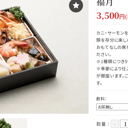
福月
3,500
円(
カニ・サーモン
類を存分に楽し
おもてなしの席
ださい。
※1種類につき5
※季節により仕
が御座います。
す。
飲料：
数量：
-