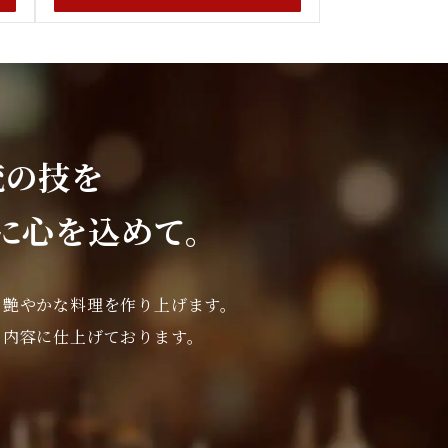
統の技を
に心を込めて。
り艶やかな料理を作り上げます。
る内容に仕上げております。
。