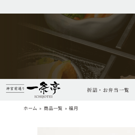
コ
ン
テ
ン
ツ
へ
ス
キ
ッ
プ
折詰・お弁当一覧
ホーム
»
商品一覧
»
福月