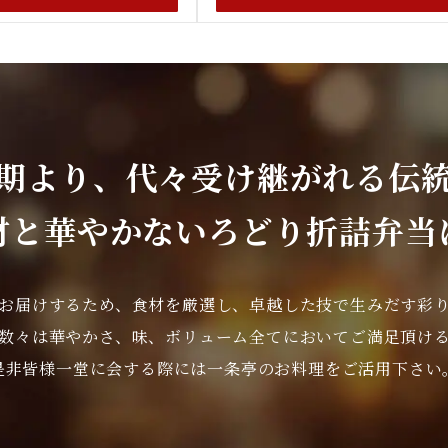
期より、
代々受け継がれる伝
材と華やかな
いろどり折詰弁当
お届けするため、
食材を厳選し、卓越した技で生みだす
彩
数々は華やかさ、
味、ボリューム全てにおいて
ご満足頂け
是非皆様一堂に会する際には
一条亭のお料理をご活用下さい