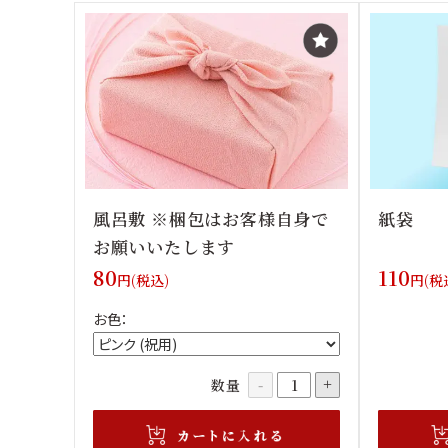
風呂敷 ※梱包はお客様自身で
紙袋
お願いいたします
80
110
円(税込)
円(税
お色：
数量
-
+