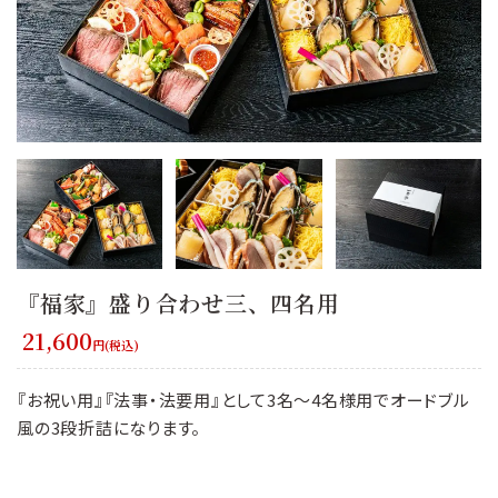
『福家』盛り合わせ三、四名用
21,600
円(税込)
『お祝い用』『法事・法要用』として3名～4名様用でオードブル
風の3段折詰になります。